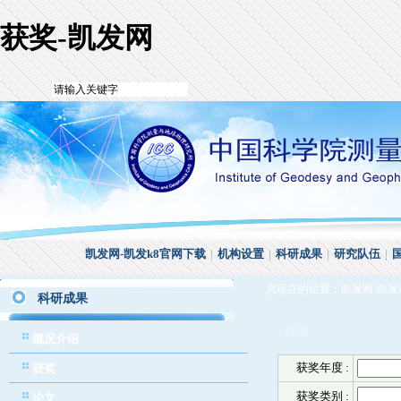
获奖-凯发网
凯发网-凯发k8官网下载
|
机构设置
|
科研成果
|
研究队伍
|
您现在的位置：
凯发网-凯发
科研成果
获奖
概况介绍
获奖年度 :
获奖
获奖类别 :
论文