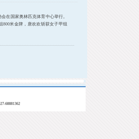
动会在国家奥林匹克体育中心举行。
组
800
米
金牌，唐欢欢斩获女子甲组
68881362