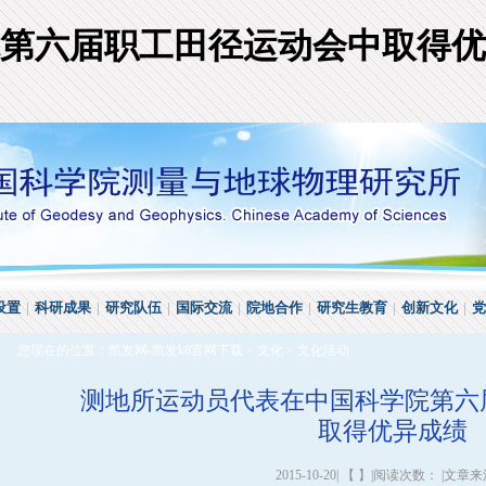
第六届职工田径运动会中取得优
设置
|
科研成果
|
研究队伍
|
国际交流
|
院地合作
|
研究生教育
|
创新文化
|
党
您现在的位置：
凯发网-凯发k8官网下载
>
文化
>
文化活动
测地所运动员代表在中国科学院第六
取得优异成绩
2015-10-20| 【 】|阅读次数： |文章