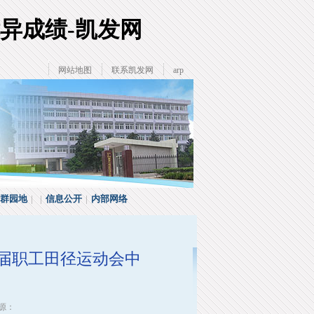
异成绩-凯发网
网站地图
联系凯发网
arp
群园地
| |
信息公开
|
内部网络
届职工田径运动会中
来源：