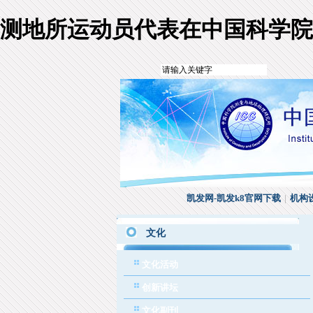
测地所运动员代表在中国科学院
凯发网-凯发k8官网下载
|
机构
文化
文化活动
创新讲坛
文化副刊