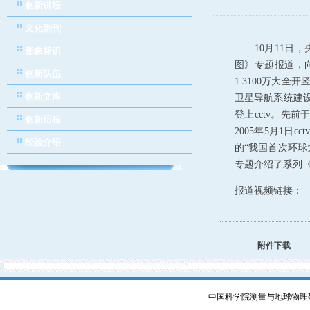
创新讲坛
文化副刊
10
月
11
日
，
形象标识
图》专题报道，
创新队伍
1:3100
万大全开
创新文库
卫星导航系统建
登上
cctv
。先前
创新历程
2005
年
5
月
1
日
cctv
经验介绍
的“我国首次环球
专题介绍了系列
报道视频链接：
附件下载
中国科学院测量与地球物理