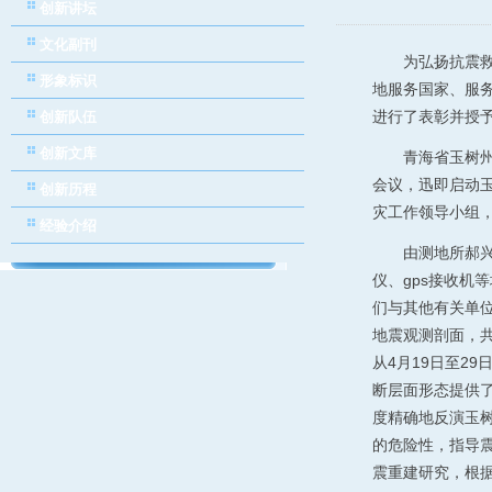
创新讲坛
文化副刊
为弘扬抗震
形象标识
地服务国家、服
进行了表彰并授予
创新队伍
创新文库
青海省玉树州
会议，迅即启动
创新历程
灾工作领导小组
经验介绍
由测地所郝
仪、gps接收机
们与其他有关单
地震观测剖面，共
从4月19日至2
断层面形态提供
度精确地反演玉
的危险性，指导
震重建研究，根