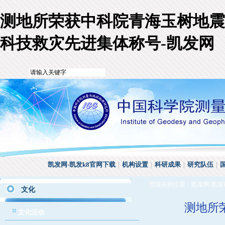
测地所荣获中科院青海玉树地震
科技救灾先进集体称号-凯发网
凯发网-凯发k8官网下载
|
机构设置
|
科研成果
|
研究队伍
|
您现在的位置：
凯发网-凯发
文化
测地所
文化活动