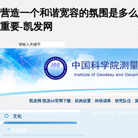
营造一个和谐宽容的氛围是多么
重要-凯发网
凯发网-凯发k8官网下载
|
机构设置
|
科研成果
|
研究队伍
|
您现在的位置：
凯发网-凯发
文化
文化活动