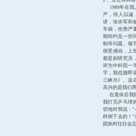
1980年在
严，待人以诚
讲，张赤军和杨
车祸，伤势严
期间约见一些
制等问题。领
很受感动，上
都是副研究员
评为中科院一
字，我也随即
三峡办》。这
高兴的是我们
在退休后我除
我打完乒乓球
切地对我说：
样倒下去的！
固执时往往会