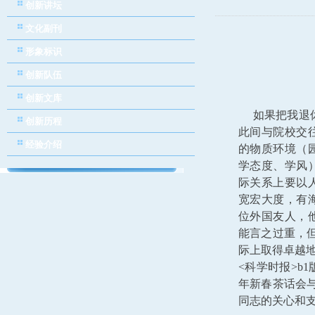
创新讲坛
文化副刊
形象标识
创新队伍
创新文库
如果把我退休
创新历程
此间与院校交
经验介绍
的物质环境（
学态度、学风
际关系上要以
宽宏大度，有
位外国友人，
能言之过重，
际上取得卓越地
<科学时报>b
年新春茶话会
同志的关心和支持