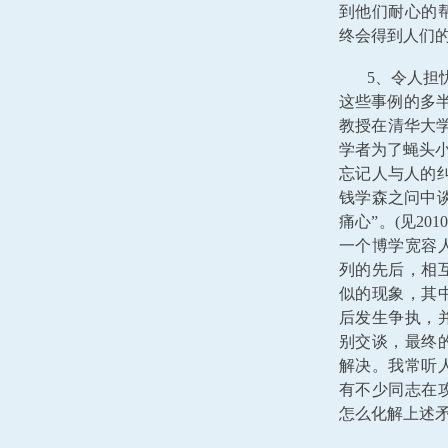
到他们耐心的
终会得到人们
5、令人担
这些事例的多半
教授在清华大
学者为了蝇头小
忘记人与人的纠
钱学森之问中谈
痛心”。(见2
一个博学宽容
列的先后，相
似的现象，其
后发生争执，
别交谈，最终
解决。我常听
有不少同志在
怎么化解上述