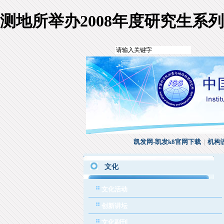
测地所举办2008年度研究生系
凯发网-凯发k8官网下载
|
机构
文化
文化活动
创新讲坛
文化副刊