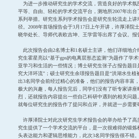
为进一步推动研究生的学术交流，营造良好的学术氛
平等、自由、轻松的学术交流平台，测地所2007年出
系列举措。研究生系列学术报告会是研究生轮流走上讲
径。2008年首场报告会于3月17日上午开讲，许厚泽
晓华处长、导师代表欧吉坤、王学雷等出席了会议。报
此次报告会由2名博士和1名硕士主讲，他们详细地介
究生霍星亮以“基于gps的电离层形态监测”为题作了学
亚学习和生活的一些情况；博士研究生张子占报告题目
究大洋环流”；硕士研究生余璟报告题目是“洪湖水生植
出3名同学会前经过精心的准备，他们的报告内容丰富，
极大的兴趣，每人报告完后，同学们没有了听专家讲座
烈，还就报告内容提出一些自己科研中遇到的相关问题
就每位研究生的报告作了提问和点评，并就进一步需要
许厚泽院士对此次研究生学术报告会的举办给予了高
究生提供了一个学术交流的平台，是一次很难得的锻炼
头表达能力和逻辑思维能力，此次3名同学报告很不错