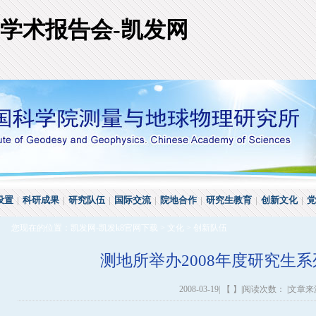
列学术报告会-凯发网
设置
|
科研成果
|
研究队伍
|
国际交流
|
院地合作
|
研究生教育
|
创新文化
|
党
您现在的位置：
凯发网-凯发k8官网下载
>
文化
>
创新队伍
测地所举办2008年度研究生
2008-03-19| 【 】|阅读次数： |文章