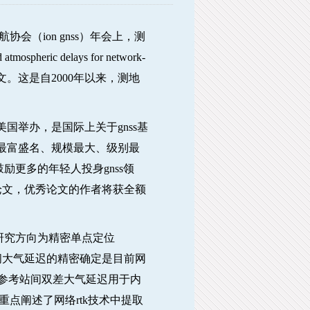
航协会（
ion gnss
）年会上，测
d atmospheric delays for network-
文。这是自
2000
年以来，测地
美国举办，是国际上关于
gnss
基
最富盛名、规模最大、级别最
鼓励更多的年轻人投身
gnss
领
论文，优秀论文的作者将获全额
研究方向为精密单点定位
间大气延迟的精密确定是目前网
参考站间双差大气延迟用于内
重点阐述了网络
rtk
技术中提取