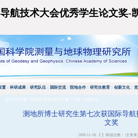
导航技术大会优秀学生论文奖-
设置
|
科研成果
|
研究队伍
|
国际交流
|
院地合作
|
研究生教育
|
创新文化
|
党
您现在的位置：
凯发网-凯发k8官网下载
>
文化
>
创新队伍
测地所博士研究生第七次获国际导航
文奖
2009-11-18| 【 】|阅读次数： |文章