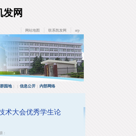
凯发网
网站地图
联系凯发网
arp
群园地
| |
信息公开
|
内部网络
技术大会优秀学生论
来源：