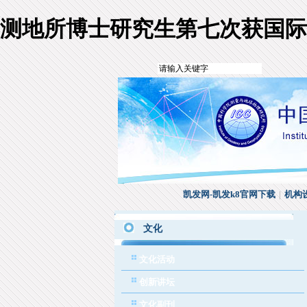
测地所博士研究生第七次获国际
凯发网-凯发k8官网下载
|
机构
文化
文化活动
创新讲坛
文化副刊