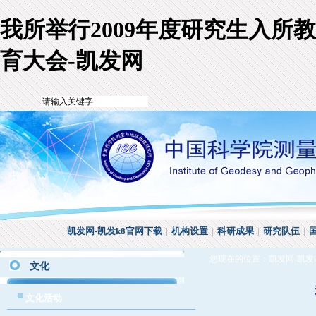
我所举行2009年度研究生入所教
育大会-凯发网
凯发网-凯发k8官网下载
|
机构设置
|
科研成果
|
研究队伍
|
您现在的位置：
凯发网-凯发
文化
文化活动