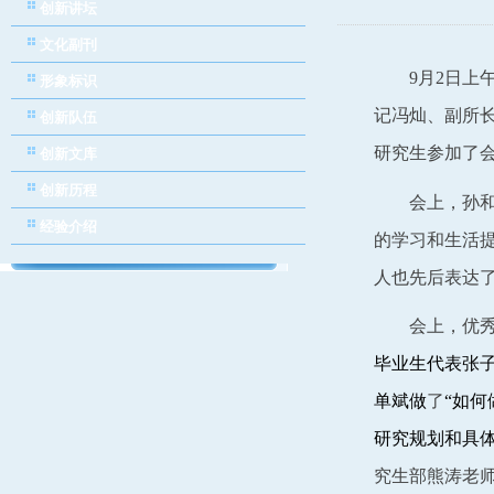
创新讲坛
文化副刊
9
月
2
日
上
形象标识
记冯灿、副所
创新队伍
研究生参加了
创新文库
创新历程
会上，孙
经验介绍
的学习和生活
人也先后表达
会上，优
毕业生代表张
单斌做
了
“如
研究规划和具
究生部熊涛老