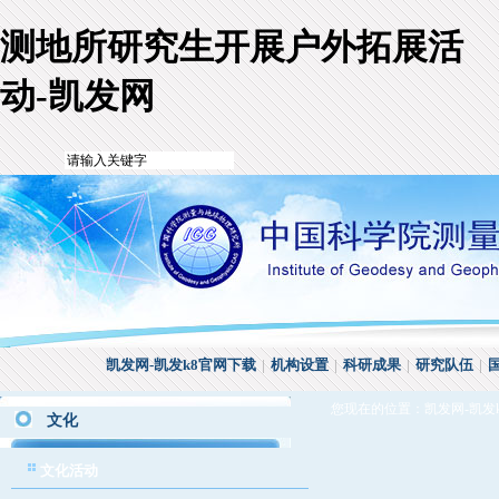
测地所研究生开展户外拓展活
动-凯发网
凯发网-凯发k8官网下载
|
机构设置
|
科研成果
|
研究队伍
|
您现在的位置：
凯发网-凯发
文化
文化活动