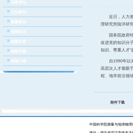
创新讲坛
文化副刊
近日，人力资
形象标识
理研究所陆洋研
创新队伍
国务院政府
创新文库
改进党的知识分
知识、尊重人才
创新历程
自1990年
经验介绍
高层次人才着眼
程、地学前沿领
附件下载
中国科学院测量与地球物理
地址：湖北省武汉市徐东大街340号