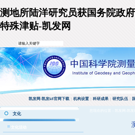
测地所陆洋研究员获国务院政府
特殊津贴-凯发网
凯发网-凯发k8官网下载
|
机构设置
|
科研成果
|
研究队伍
|
您现在的位置：
凯发网-凯发
文化
文化活动