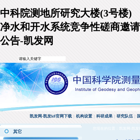
中科院测地所研究大楼(3号楼)
净水和开水系统竞争性磋商邀请
公告-凯发网
凯发网-凯发k8官网下载
|
机构设置
|
科研成果
|
研究队伍
|
您现在的位置：
凯发网-凯发
其它