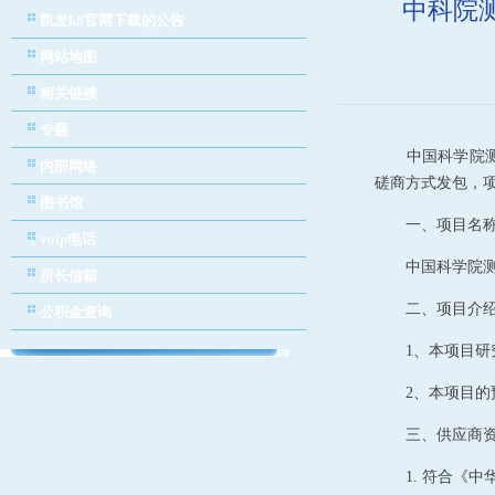
中科院
凯发k8官网下载的公告
网站地图
相关链接
专题
中国科学院
内部网络
磋商方式发包，
图书馆
一、项目名
voip电话
中国科学院
所长信箱
二、项目介
公积金查询
1
、本项目研
2
、本项目的
三、供应商
1.
符合《中