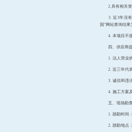
2.
具有相关资
3.
近
3
年没有
国”网站查询结果
4.
本项目不
四、供应商
1.
法人营业
2.
近三年代
3.
诚信和违
4.
施工方案
五、现场勘
1.
踏勘时间
2.
踏勘地点