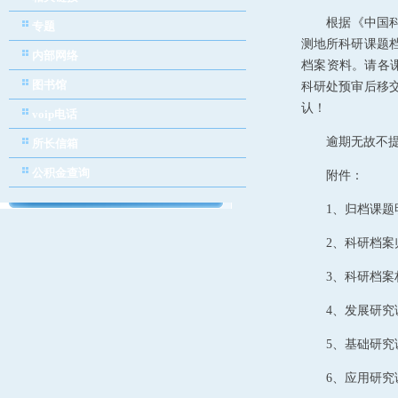
根据
《中国
专题
测地所科研课题
内部网络
档案资料。请各
图书馆
科研处预审后移
认！
voip电话
逾期无故不
所长信箱
公积金查询
附件：
1
、归档课题
2
、科研档案
3
、科研档案
4
、发展研究
5
、基础研究
6
、应用研究