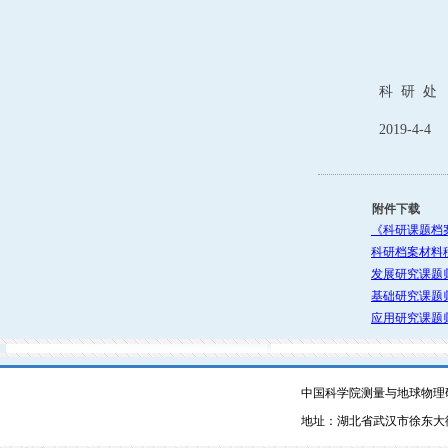
科
研
处
2019-4-4
附件下载
《科研课题档案归
科研档案材料移
发展研究课题归
基础研究课题归
应用研究课题归
中国科学院测量与地球物理
地址：湖北省武汉市徐东大街340号