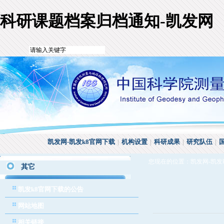
科研课题档案归档通知-凯发网
凯发网-凯发k8官网下载
|
机构设置
|
科研成果
|
研究队伍
|
您现在的位置：
凯发网-凯发
其它
凯发k8官网下载的公告
网站地图
相关链接